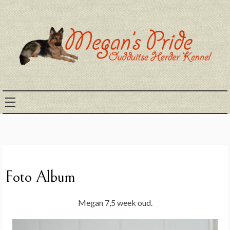
Ga
naar
de
inhoud
Megans pride
Foto Album
Megan 7,5 week oud.