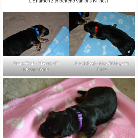
De namen zijn bekend van ons M-nest.
Blauw (Reu) – Maestro Of
Rood (Reu) – Mac Of Megan’s
Megan’s Pride
Pride