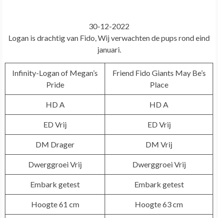
30-12-2022
Logan is drachtig van Fido, Wij verwachten de pups rond eind
januari.
Infinity-Logan of Megan’s
Friend Fido Giants May Be’s
Pride
Place
HD A
HD A
ED Vrij
ED Vrij
DM Drager
DM Vrij
Dwerggroei Vrij
Dwerggroei Vrij
Embark getest
Embark getest
Hoogte 61 cm
Hoogte 63 cm