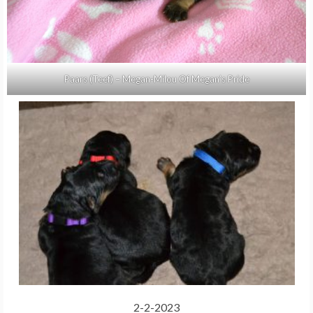
Paars (Teef) – Megan-Milou Of Megan’s Pride
2-2-2023