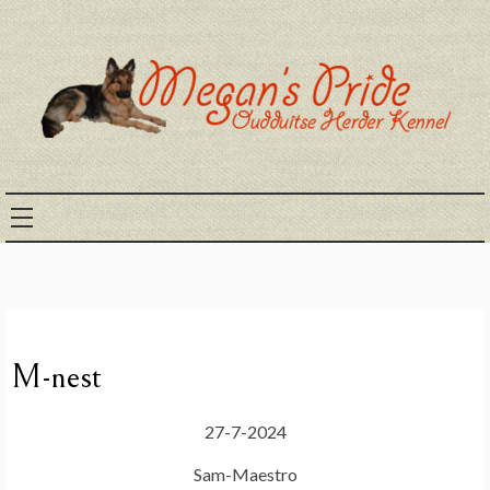
Ga
naar
de
inhoud
Megans pride
M-nest
27-7-2024
Sam-Maestro